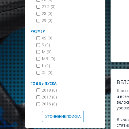
27.5 (0)
28 (0)
29 (0)
РАЗМЕР
XS (0)
S (0)
M (0)
M/L (0)
L (0)
XL (0)
ВЕЛ
ГОД ВЫПУСКА
2018 (0)
Шоссе
и все
2017 (0)
велос
2016 (0)
уровн
УТОЧНЕНИЕ ПОИСКА
В сво
стати