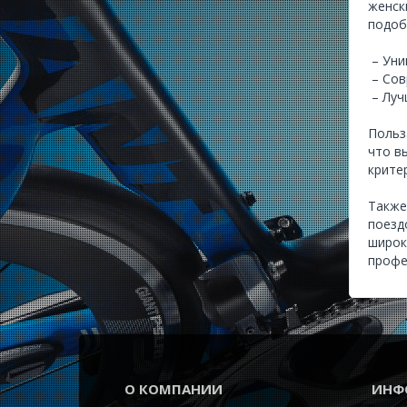
женск
подоб
– Уни
– Сов
– Луч
Польз
что в
крите
Также
поезд
широк
профе
О КОМПАНИИ
ИНФ