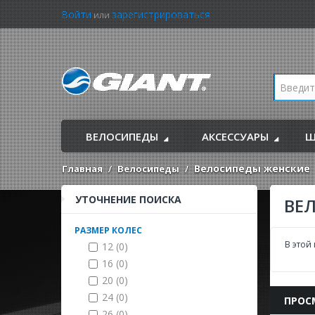
Войти
зарегистрироваться
или
ВЕЛОСИПЕДЫ
АКСЕССУАРЫ
Ш
Велосипеды женские
Главная
Велосипеды
УТОЧНЕНИЕ ПОИСКА
ВЕ
РАЗМЕР КОЛЕС
В этой
12 (0)
16 (0)
20 (0)
24 (0)
ПРОС
26 (0)