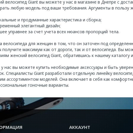
ий велосипед Giant вы можете у нас в магазине в Днепре с дост
рать любую модель под ваши требования. Аргументы в пользу ж
кальные и продуманные характеристика и сборка;
ременный элегантный дизайн;
шее управнее за счет учета всех нюансов пропорций тела.
а велосипеда для женщин в том, что он заточен под определенн
ы получите максимум как от дороги, так и от велосипеда. Вы м
риям женский велосипед Giant, обратившись к нашему каталогу и
 у нас вы можете купить необходимые аксессуары и быть увере
ок. Специалисты Giant разработали отдельную линейку велосип
им ассортиментом моделей
. Она включает в себя как комфортн
ссиональные гоночные варианты.
ОРМАЦИЯ
АККАУНТ