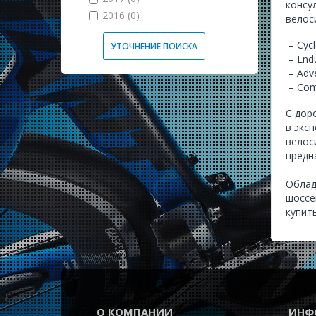
консу
2016 (0)
велос
– Cycl
УТОЧНЕНИЕ ПОИСКА
– End
– Adv
– Com
С дор
в экс
велос
предн
Облад
шоссе
купит
О КОМПАНИИ
ИНФ