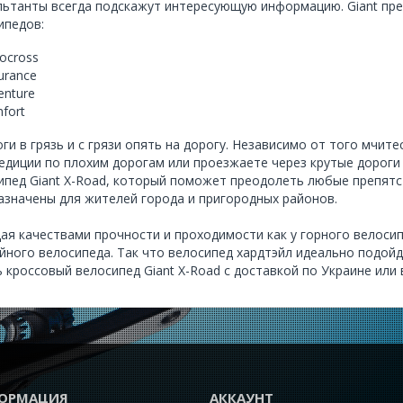
льтанты всегда подскажут интересующую информацию. Giant пр
ипедов:
ocross
urance
enture
fort
оги в грязь и с грязи опять на дорогу. Независимо от того мчите
педиции по плохим дорогам или проезжаете через крутые дороги
ипед Giant X-Road, который поможет преодолеть любые препятс
азначены для жителей города и пригородных районов.
ая качествами прочности и проходимости как у горного велосип
йного велосипеда. Так что велосипед хардтэйл идеально подой
ь кроссовый велосипед Giant X-Road с доставкой по Украине или
ОРМАЦИЯ
АККАУНТ