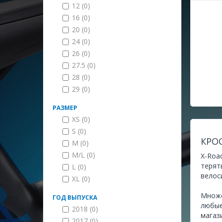
12 (0)
16 (0)
20 (0)
24 (0)
26 (0)
27.5 (0)
28 (0)
29 (0)
РАЗМЕР
XS (0)
S (0)
КРО
M (0)
M/L (0)
X-Roa
терят
L (0)
велос
XL (0)
Множе
ГОД ВЫПУСКА
любые
2018 (0)
магаз
2017 (0)