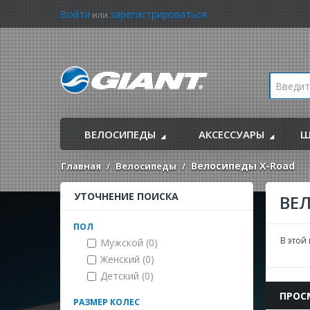
Войти
зарегистрироваться
или
ВЕЛОСИПЕДЫ
АКСЕССУАРЫ
Ш
Велосипеды X-Road
Главная
Велосипеды
УТОЧНЕНИЕ ПОИСКА
ВЕ
ПОЛ
В этой
Мужской (0)
Женский (0)
Детский (0)
ПРОС
РАЗМЕР КОЛЕС