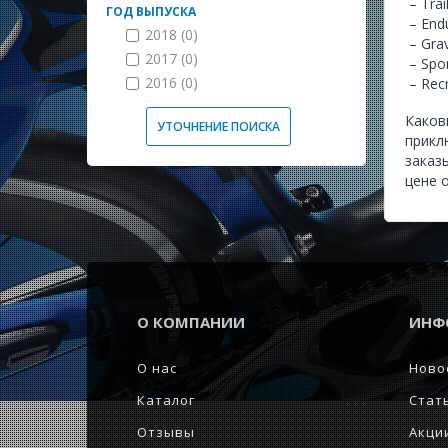
– Trai
ГОД ВЫПУСКА
– End
2018 (0)
– Grav
2017 (0)
– Spo
2016 (0)
– Recr
Каков
УТОЧНЕНИЕ ПОИСКА
прикл
заказ
цене 
О КОМПАНИИ
ИНФ
О нас
Ново
Каталог
Стат
Отзывы
Акци