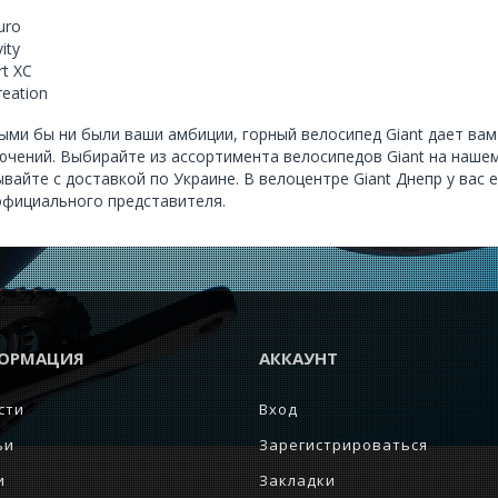
l
uro
ity
rt XC
eation
ыми бы ни были ваши амбиции, горный велосипед Giant дает в
ючений. Выбирайте из
ассортимента
велосипедов Giant на нашем
ывайте с доставкой по Украине. В велоцентре Giant Днепр у вас
официального представителя.
ОРМАЦИЯ
АККАУНТ
сти
Вход
ьи
Зарегистрироваться
и
Закладки