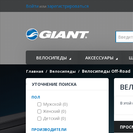
Войти
зарегистрироваться
или
ВЕЛОСИПЕДЫ
АКСЕССУАРЫ
Ш
Велосипеды Off-Road
Главная
Велосипеды
УТОЧНЕНИЕ ПОИСКА
ВЕ
ПОЛ
В этой
Мужской (0)
Женский (0)
Детский (0)
ПРОС
ПРОИЗВОДИТЕЛИ