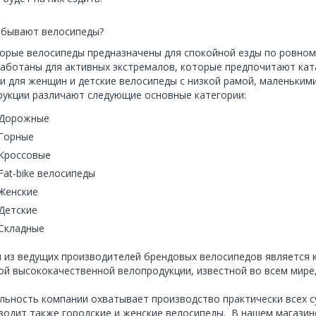
 бывают велосипеды?
орые велосипеды предназначены для спокойной езды по ровному 
работаны для активных экстремалов, которые предпочитают кат
и для женщин и детские велосипеды с низкой рамой, маленьким
рукции различают следующие основные категории:
Дорожные
Горные
Кроссовые
Fat-bike велосипеды
Женские
Детские
Складные
 из ведущих производителей брендовых велосипедов является
ой высококачественной велопродукции, известной во всем мире,
льность компании охватывает производство практически всех 
водит также
городские
и
женские
велосипеды. В нашем магазине