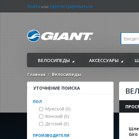
Войти
зарегистрироваться
или
ВЕЛОСИПЕДЫ
АКСЕССУАРЫ
Ш
Велосипеды
Главная
УТОЧНЕНИЕ ПОИСКА
ВЕ
ПОЛ
ПРОС
Мужской (0)
Женский (0)
Детский (0)
Шле
Giro
ПРОИЗВОДИТЕЛИ