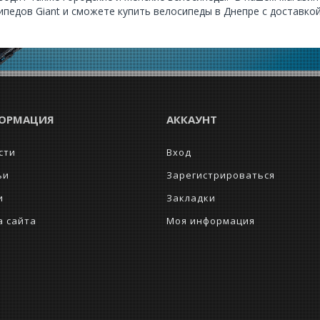
ипедов Giant и сможете купить велосипеды в Днепре с доставкой
ОРМАЦИЯ
АККАУНТ
сти
Вход
ьи
Зарегистрироваться
и
Закладки
а сайта
Моя информация