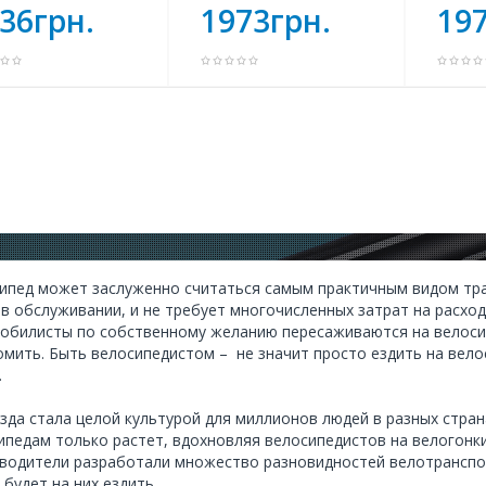
36грн.
1973грн.
197
ипед может заслуженно считаться самым практичным видом тран
 в обслуживании, и не требует многочисленных затрат на расхо
обилисты по собственному желанию пересаживаются на велосип
омить. Быть велосипедистом – не значит просто ездить на вело
.
зда стала целой культурой для миллионов людей в разных страна
ипедам только растет, вдохновляя велосипедистов на велогонки
водители разработали множество разновидностей велотранспорта
 будет на них ездить.