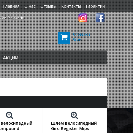
Главная
О нас
Отзывы
Контакты
Гарантии
сей Украине
0 товаров
0грн.
АКЦИИ
велосипедный
Шлем велосипедный
Compound
Giro Register Mips