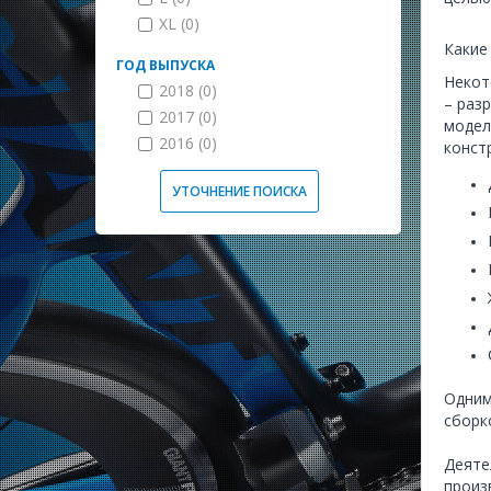
XL (0)
Какие
ГОД ВЫПУСКА
Некот
2018 (0)
– раз
2017 (0)
модел
2016 (0)
конст
УТОЧНЕНИЕ ПОИСКА
Одним
сборк
Деяте
произ