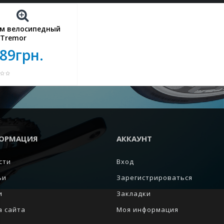
м велосипедный
 Tremor
89грн.
ОРМАЦИЯ
АККАУНТ
сти
Вход
ьи
Зарегистрироваться
и
Закладки
а сайта
Моя информация